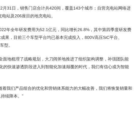
2月31日，销售门店合计共420间，覆盖143个城市；自营充电站网络进
级充电站及206座目的地充电站。
2年全年研发费用为52.1亿元，同比增长26.8%，其中第四季度研发费
术成果，目前三个车型平台均已基本完成投入，800V高压SiC平台、
新车型。
经全面地梳理了战略规划，大刀阔斧地推进了组织架构调整，补强团队能
电动化的快速渗透阶段进入到智能化加速颠覆的时代，我们有信心成为智能
随着我们产品组合的优化和营销体系能力的大幅改善，我们将恢复销量和
持续降本。”