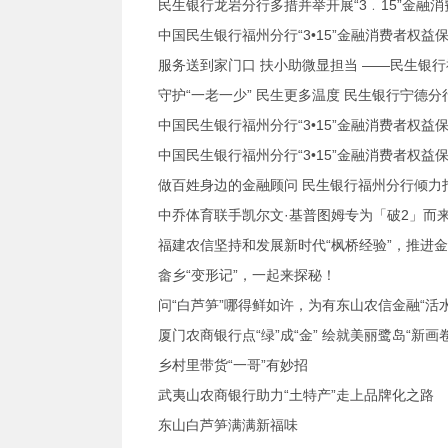
民生银行龙岩分行多措并举开展“3﹒15”金融
中国民生银行福州分行“3•15”金融消费者权
服务送到家门口 扶小助微显担当 ——民生银行
守护“一老一少” 民生更多温度 民生银行宁德分
中国民生银行福州分行“3•15”金融消费者权
中国民生银行福州分行“3•15”金融消费者权
做百姓身边的金融顾问 民生银行福州分行倾力
中乔体育联手凯尔文·基普图姆专为「破2」而
福建农信坚持和发展新时代“枫桥经验”，推进
畲乡“变形记”，一起来探秘！
问“白芦笋”哪得鲜如许，为有东山农信金融“活水
厦门农商银行点“绿”成“金” 绘就美丽鹭岛“新画卷
乡村里带货“一哥”有妙招
武夷山农商银行助力“土特产”走上品牌化之路
东山白芦笋满满新福味