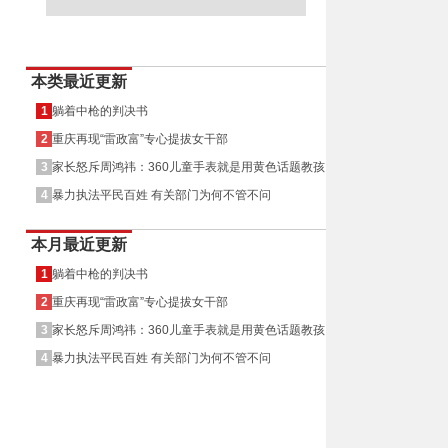
本类最近更新
1
躺着中枪的判决书
2
重庆再现“雷政富”专心提拔女干部
3
家长怒斥周鸿祎：360儿童手表就是用黄色话题教孩
子的吗？
4
暴力执法平民百姓 有关部门为何不管不问
【人民监督网讯 记者朱瑞峰】人民监督网接...
本月最近更新
前日，记者采访报道了一则关于山东省蒙...
1
躺着中枪的判决书
近日，一个购买了360巴迪龙儿童智能手...
2
重庆再现“雷政富”专心提拔女干部
3
家长怒斥周鸿祎：360儿童手表就是用黄色话题教孩
子的吗？
4
暴力执法平民百姓 有关部门为何不管不问
【人民监督网讯 记者朱瑞峰】人民监督网接...
前日，记者采访报道了一则关于山东省蒙...
近日，一个购买了360巴迪龙儿童智能手...