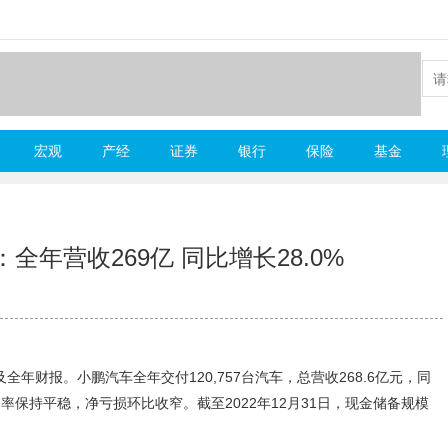
宏观
产经
证券
银行
保险
基金
年营收269亿 同比增长28.0%
及全年财报。小鹏汽车全年交付120,757台汽车，总营收268.6亿元，同
毛利率保持平稳，净亏损环比收窄。截至2022年12月31日，现金储备规模